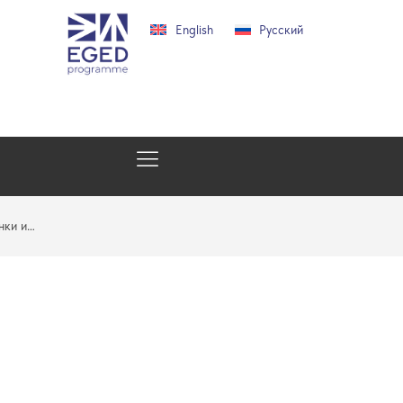
English
Русский
нки и…