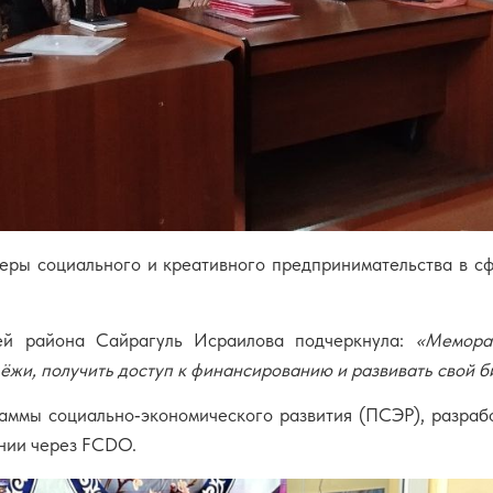
ры социального и креативного предпринимательства в сф
ей района Сайрагуль Исраилова подчеркнула:
«Меморан
жи, получить доступ к финансированию и развивать свой б
аммы социально‑экономического развития (ПСЭР), разра
нии через FCDO.