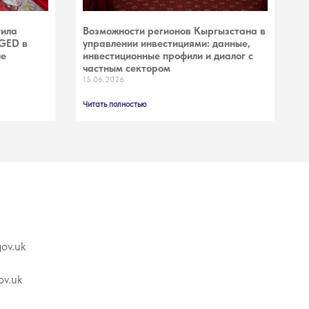
тила
Возможности регионов Кыргызстана в
EGED в
управлении инвестициями: данные,
не
инвестиционные профили и диалог с
частным сектором
15.06.2026
Читать полностью
ov.uk
v.uk