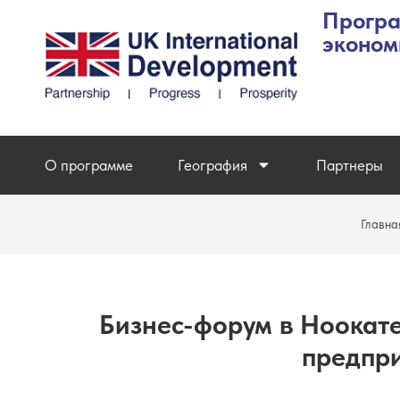
Програ
эконом
О программе
География
Партнеры
Главна
Бизнес-форум в Ноокате
предпр