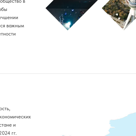
общество в
обы
лучшении
тся важным
етности
ость,
экономических
стане и
024 гг.