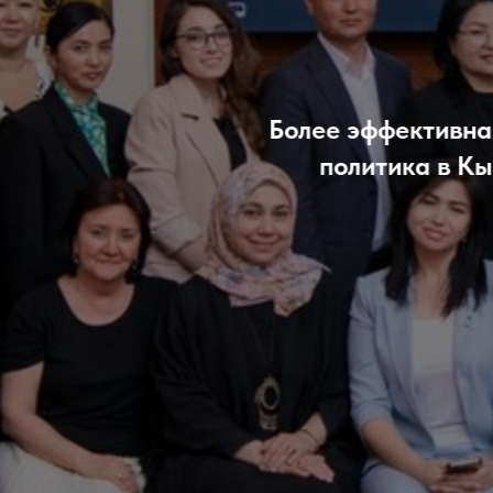
ктивная, подотчетная и прозрачная эк
ка в Кыргызстане, Таджикистане и Узбе