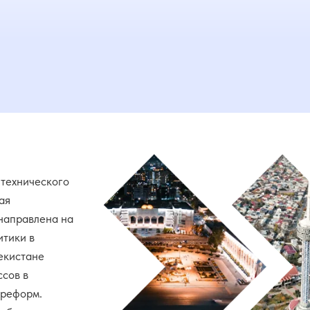
 технического
ая
направлена на
итики в
екистане
ссов в
 реформ.