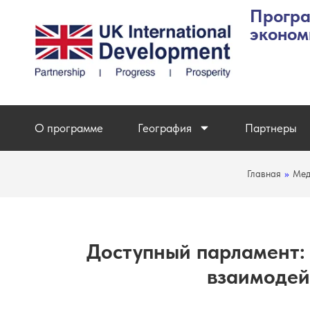
Програ
эконом
О программе
География
Партнеры
Главная
»
Мед
Доступный парламент: 
взаимодей