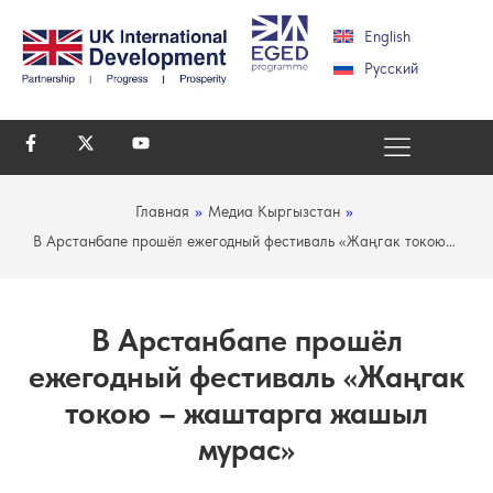
English
Русский
Главная
»
Медиа Кыргызстан
»
В Арстанбапе прошёл ежегодный фестиваль «Жаңгак токою…
В Арстанбапе прошёл
ежегодный фестиваль «Жаңгак
токою – жаштарга жашыл
мурас»