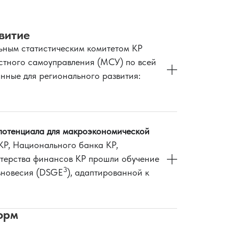
витие
ьным статистическим комитетом КР
стного самоуправления (МСУ) по всей
нные для регионального развития:
потенциала для макроэкономической
Р, Национального банка КР,
терства финансов КР прошли обучение
3
вновесия (DSGE
), адаптированной к
орм