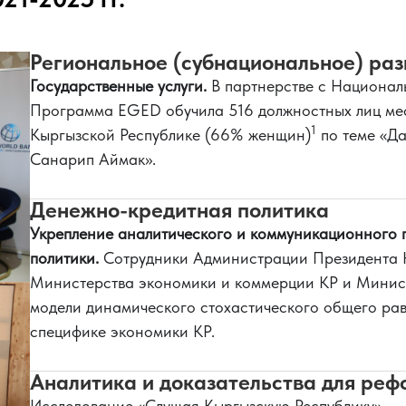
Региональное (субнациональное) раз
Государственные услуги.
В партнерстве с Национал
Программа EGED обучила 516 должностных лиц ме
1
Кыргызской Республике (66% женщин)
по теме «Да
Санарип Аймак».
Денежно-кредитная политика
Укрепление аналитического и коммуникационного 
политики.
Сотрудники Администрации Президента К
Министерства экономики и коммерции КР и Минис
модели динамического стохастического общего ра
специфике экономики КР.
Аналитика и доказательства для реф
Исследование «Слушая Кыргызскую Республику»