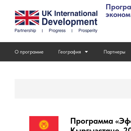
Програ
эконом
О программе
География
Партнеры
Программа «Эфф
Кыргызстане, 20