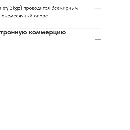
/brief/l2kgz) проводится Всемирным
ой ежемесячный опрос
ектронную коммерцию