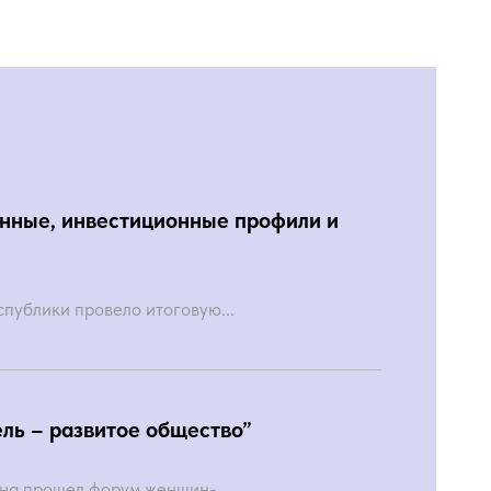
анные, инвестиционные профили и
публики провело итоговую...
ль – развитое общество”
она прошел форум женщин-