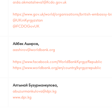
aida.akmatalieva1@fcdo.gov.uk
https://www.gov.uk/world/organisations/british-embassy-b
@UKinKyrgyzstan
@FCDOGovUK
Айбек Аширов,
aashirov@worldbank.org
https://www.facebook.com/WorldBankKyrgyzRepublic
https://www.worldbank.org/en/country/kyrgyzrepublic
Алтынай Бузурманкулова,
abuzurmankulova@dpi.kg
www.dpi.kg