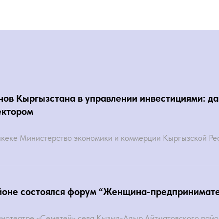
нов Кыргызстана в управлении инвестициями: д
ектором
шкеке Министерство экономики и коммерции Кыргызской Рес
йоне состоялся форум “Женщина-предпринимате
кинотеатре «Семетей» села Кызыл-Адыр Айтматовского рай