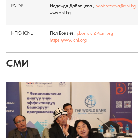
PA DPI
Надежда Добрецова
,
ndobretsova@dpi.kg
www.dpi.kg
НПО ICNL
Пол Бонвич
,
pbonwich@icnl.org
https://www.icnl.org
СМИ