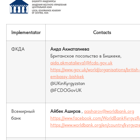
Implementator
Contacts
ФКДА
Аида Акматалиева
Британское посольство в Бишкеке,
aida.akmatalieva1@fcdo.gov.uk
https://www.gov.uk/world/organisations/british
embassy-bishkek
@UKinKyrgyzstan
@FCDOGovUK
Всемирный
Айбек Аширов
,
aasharov@worldbank.org
банк
https://www.facebook.com/WorldBankKyrgyzR
https://www.worldbank.org/en/country/kyrgyzr